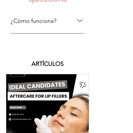
¿Cómo funciona?
Hay muchas variaciones de
pasajes de Lorem Ipsum
disponibles, pero la mayoría
han sufrido alteraciones
simplemente como texto libre
ARTÍCULOS
de alguna forma, mediante
humor inyectado.