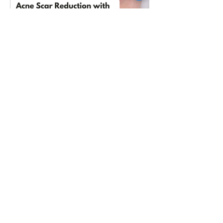
Reducción de cicatrices de acné
con tratamiento con microagujas
en Prosper / Little Elm, TX
Tratamiento con microagujas en
Prosper / Little Elm, TX El tratamiento
con microagujas o microneedling es
un procedimiento cosmético...