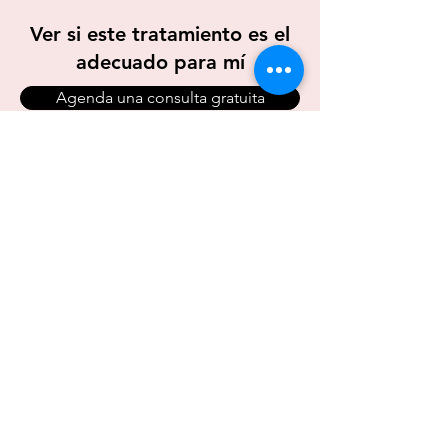
Ver si este tratamiento es el
adecuado para mí
Agenda una consulta gratuita
Frequently asked
questions
Aún no hay preguntas frecuentes
Esta categoría no tiene ninguna
pregunta frecuente por ahora.
Vuelve a revisar en otro momento
o explora otras categorías.