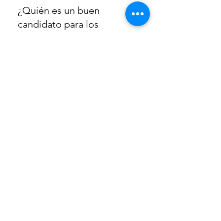
over the face and neck but as
¿Quién es un buen
a precaution, we avoid areas
candidato para los
right around the eyes.
peelings químicos?
Aquellos que sufren de acné
activo, líneas finas, arrugas,
¿Los peelings químicos
daño solar, decoloración,
son adecuados para los
melasma o cicatrices leves de
hombres?
acné pueden beneficiarse de
nuestras exfoliaciones
Sí, ¡por supuesto!
químicas de grado médico.
Personalizamos nuestros
How long will the
tratamientos específicamente
treatment take?
para hombres. Por lo general,
recomendamos que los
You can expect each treatment
hombres no se afeiten antes
session to take 30 to 45
¿Cuánto tiempo durará
del tratamiento.
minutes.
mi resultado?