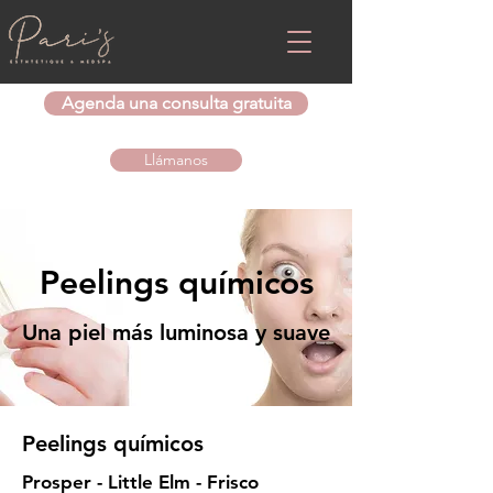
Agenda una consulta gratuita
Llámanos
Peelings químicos
Una piel más luminosa y suave
Peelings químicos
Prosper - Little Elm - Frisco